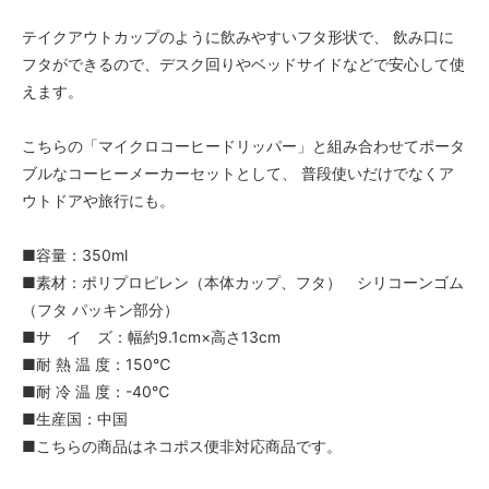
テイクアウトカップのように飲みやすいフタ形状で、 飲み口に
フタができるので、デスク回りやベッドサイドなどで安心して使
えます。
こちらの「マイクロコーヒードリッパー」と組み合わせてポータ
ブルなコーヒーメーカーセットとして、 普段使いだけでなくア
ウトドアや旅行にも。
■容量：350ml
■素材：ポリプロピレン（本体カップ、フタ） シリコーンゴム
（フタ パッキン部分）
■サ イ ズ：幅約9.1cm×高さ13cm
■耐 熱 温 度：150℃
■耐 冷 温 度：-40℃
■生産国：中国
■こちらの商品はネコポス便非対応商品です。