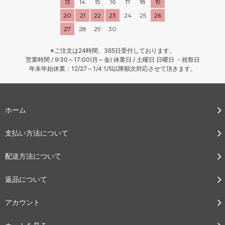
13
14
15
16
17
18
19
20
21
22
23
24
25
26
27
28
29
30
※ご注文は24時間、365日受付しております。
営業時間 / 9:30～17:00(月～金) 休業日 / 土曜日 日曜日 ・祝祭日
年末年始休業：12/27～1/4 1/5以降順次対応させて頂きます。
ホーム
支払い方法について
配送方法について
返品について
アカウント