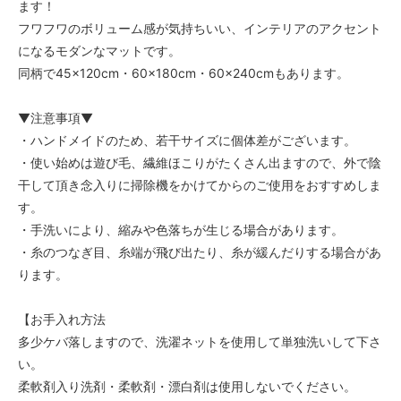
ます！
フワフワのボリューム感が気持ちいい、インテリアのアクセント
になるモダンなマットです。
同柄で45×120cm・60×180cm・60×240cmもあります。
▼注意事項▼
・ハンドメイドのため、若干サイズに個体差がございます。
・使い始めは遊び毛、繊維ほこりがたくさん出ますので、外で陰
干して頂き念入りに掃除機をかけてからのご使用をおすすめしま
す。
・手洗いにより、縮みや色落ちが生じる場合があります。
・糸のつなぎ目、糸端が飛び出たり、糸が緩んだりする場合があ
ります。
【お手入れ方法
多少ケバ落しますので、洗濯ネットを使用して単独洗いして下さ
い。
柔軟剤入り洗剤・柔軟剤・漂白剤は使用しないでください。