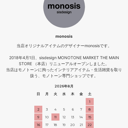
monosis
当店オリジナルアイテムのデザイナーmonosisです。
2018年4月1日、sisdesign MONOTONE MARKET THE MAIN
STORE （本店）リニューアルオープンしました。
当店はモノトーンに拘ったインテリアアイテム・生活雑貨を取り
扱う、モノトーン専門ショップです。
2026年8月
日
月
火
水
木
金
土
1
2
3
4
5
6
7
8
9
10
11
12
13
14
15
16
17
18
19
20
21
22