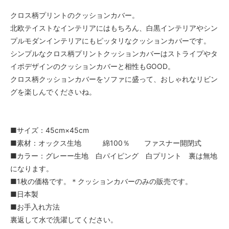
クロス柄プリントのクッションカバー。
北欧テイストなインテリアにはもちろん、白黒インテリアやシン
プルモダンインテリアにもピッタリなクッションカバーです。
シンプルなクロス柄プリントクッションカバーはストライプやタ
イポデザインのクッションカバーと相性もGOOD。
クロス柄クッションカバーをソファに盛って、おしゃれなリビン
グを楽しんでくださいね。
■サイズ：45cm×45cm
■素材：オックス生地 綿100％ ファスナー開閉式
■カラー：グレーー生地 白パイピング 白プリント 裏は無地
になります。
■1枚の価格です。＊クッションカバーのみの販売です。
■日本製
■お手入れ方法
裏返して水で洗濯してください。