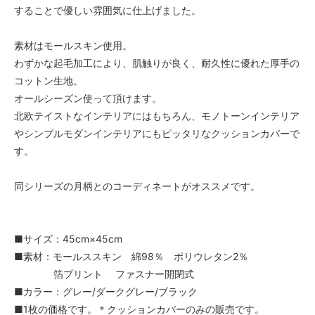
することで優しい雰囲気に仕上げました。
素材はモールスキン使用。
わずかな起毛加工により、肌触りが良く、耐久性に優れた厚手の
コットン生地。
オールシーズン使って頂けます。
北欧テイストなインテリアにはもちろん、モノトーンインテリア
やシンプルモダンインテリアにもピッタリなクッションカバーで
す。
同シリーズの月柄とのコーディネートがオススメです。
■サイズ：45cm×45cm
■素材：モールススキン 綿98％ ポリウレタン2％
箔プリント ファスナー開閉式
■カラー：グレー/ダークグレー/ブラック
■1枚の価格です。＊クッションカバーのみの販売です。