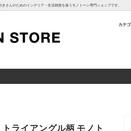
インテリア好きさんのためのインテリア・生活雑貨を扱うモノトーン専門ショップです。
カテ
 SANITARY
認のお願い
BEDROOM
Vakinme
クーポン使用について
 KEEPING
TOOTH BRUSH
 トライアングル柄 モノト