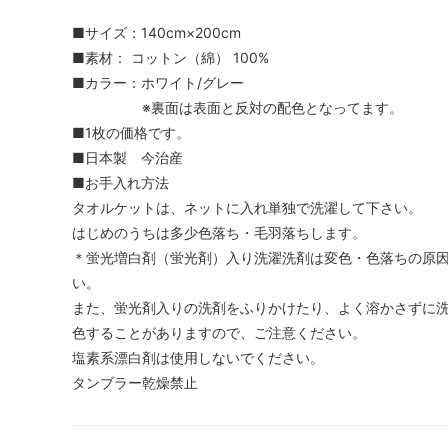
■サイズ：140cm×200cm
■素材： コットン（綿） 100%
■カラー：ホワイト/グレー
※裏面は表面と反対の配色となってます。
■1枚の価格です。
■日本製 今治産
■お手入れ方法
タオルケットは、ネットに入れ単独で洗濯して下さい。
はじめのうちは多少色落ち・毛羽落ちします。
＊蛍光増白剤（蛍光剤）入り洗濯洗剤は変色・色落ちの原
い。
また、蛍光剤入りの洗剤をふりかけたり、よく溶かさずに
色することがありますので、ご注意ください。
塩素系漂白剤は使用しないでください。
タンブラー乾燥禁止