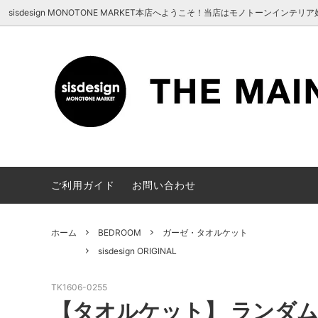
UA-100678391-1
sisdesign MONOTONE MARKET本店へようこそ！当店はモノトーン
MASK
sisdesign ORIGINAL
HELLO！(sisdesign MONOTONE
BATH /
Meraki
商品確
MARKET にようこそ）
KITCHEN
HOUSE
STATIONERY
ご利用ガイド
お問い合わせ
ホーム
BEDROOM
ガーゼ・タオルケット
sisdesign ORIGINAL
TK1606-0255
【タオルケット】 ランダム