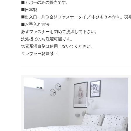
■カバーのみの販売です。
■日本製
■出入口、片側全開ファスナータイプ 中ひも８本付き。羽
■お手入れ方法
必ずファスナーを閉めて洗濯して下さい。
洗濯機でのお洗濯可能です。
塩素系漂白剤は使用しないでください。
タンブラー乾燥禁止