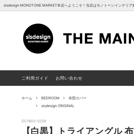
UA-100678391-1
sisdesign MONOTONE MARKET本店へようこそ！当店はモノトーン
MASK
sisdesign ORIGINAL
HELLO！(sisdesign MONOTONE
BATH /
Meraki
商品確
MARKET にようこそ）
KITCHEN
HOUSE
STATIONERY
ご利用ガイド
お問い合わせ
ホーム
BEDROOM
布団カバー
sisdesign ORIGINAL
DC1603-0229
【白黒】トライアングル 布