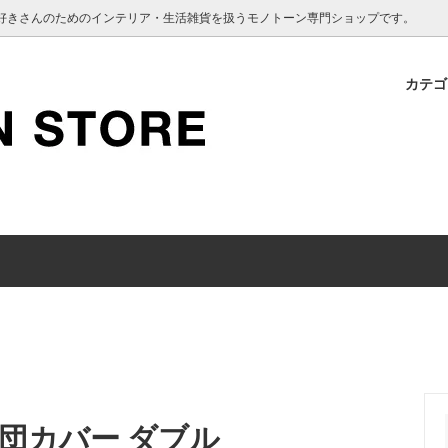
インテリア好きさんのためのインテリア・生活雑貨を扱うモノトーン専門ショップです。
カテ
 SANITARY
認のお願い
BEDROOM
Vakinme
クーポン使用について
 KEEPING
TOOTH BRUSH
団カバー ダブル