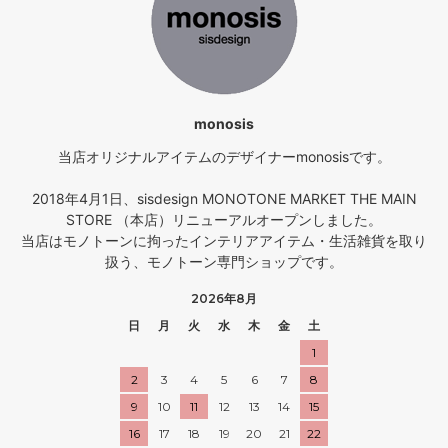
monosis
当店オリジナルアイテムのデザイナーmonosisです。
2018年4月1日、sisdesign MONOTONE MARKET THE MAIN
STORE （本店）リニューアルオープンしました。
当店はモノトーンに拘ったインテリアアイテム・生活雑貨を取り
扱う、モノトーン専門ショップです。
2026年8月
日
月
火
水
木
金
土
1
2
3
4
5
6
7
8
9
10
11
12
13
14
15
16
17
18
19
20
21
22