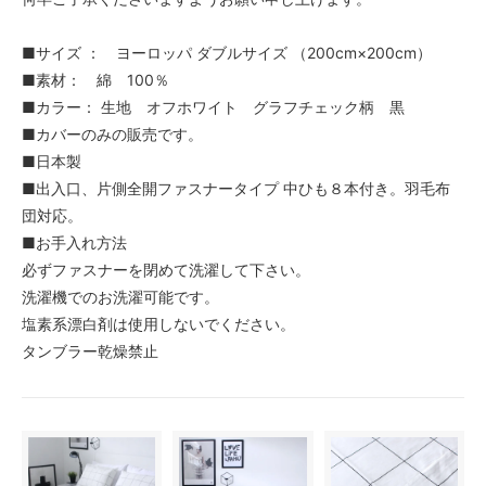
■サイズ ： ヨーロッパ ダブルサイズ （200cm×200cm）
■素材： 綿 100％
■カラー： 生地 オフホワイト グラフチェック柄 黒
■カバーのみの販売です。
■日本製
■出入口、片側全開ファスナータイプ 中ひも８本付き。羽毛布
団対応。
■お手入れ方法
必ずファスナーを閉めて洗濯して下さい。
洗濯機でのお洗濯可能です。
塩素系漂白剤は使用しないでください。
タンブラー乾燥禁止