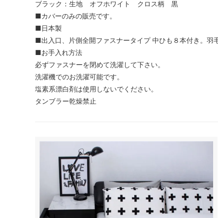
ブラック：生地 オフホワイト クロス柄 黒
■カバーのみの販売です。
■日本製
■出入口、片側全開ファスナータイプ 中ひも８本付き。羽
■お手入れ方法
必ずファスナーを閉めて洗濯して下さい。
洗濯機でのお洗濯可能です。
塩素系漂白剤は使用しないでください。
タンブラー乾燥禁止