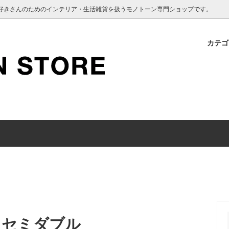
インテリア好きさんのためのインテリア・生活雑貨を扱うモノトーン専門ショップです。
カテ
 SANITARY
認のお願い
BEDROOM
Vakinme
クーポン使用について
 KEEPING
TOOTH BRUSH
 セミダブル