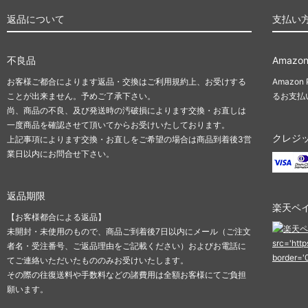
返品について
支払い
不良品
Amazon
お客様ご都合によります返品・交換はご利用規約上、お受けする
Amazo
ことが出来ません。予めご了承下さい。
るお支払
尚、商品の不良、及び発送時の汚破損によります交換・お直しは
一度商品を確認させて頂いてからお受けいたしております。
クレジ
上記事項によります交換・お直しをご希望の場合は商品到着後3営
業日以内にお問合せ下さい。
返品期限
楽天ペ
【お客様都合による返品】
未開封・未使用のもので、商品ご到着後7日以内にメール（ご注文
src='htt
者名・受注番号、ご返品理由をご記載ください）およびお電話に
border='
てご連絡いただいたもののみお受けいたします。
その際の往復送料や手数料などの諸費用は全額お客様にてご負担
願います。