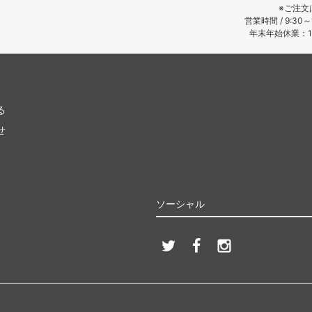
※ご注文
営業時間 / 9:30
年末年始休業：12
る
せ
ソーシャル