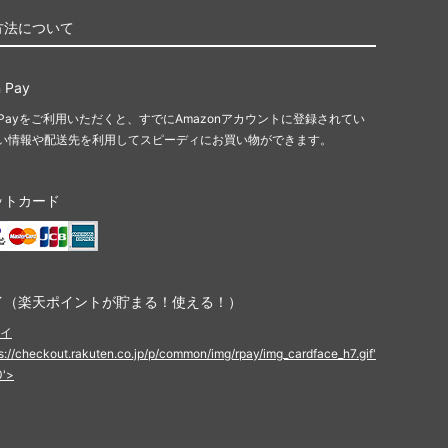
方法について
 Pay
n Payをご利用いただくと、すでにAmazonアカウントに登録されてい
い情報や配送先を利用してスピーディにお買い物ができます。
ットカード
イ（楽天ポイントが貯まる！使える！）
ps://checkout.rakuten.co.jp/p/common/img/rpay/img_cardface_h7.gif'
0'>