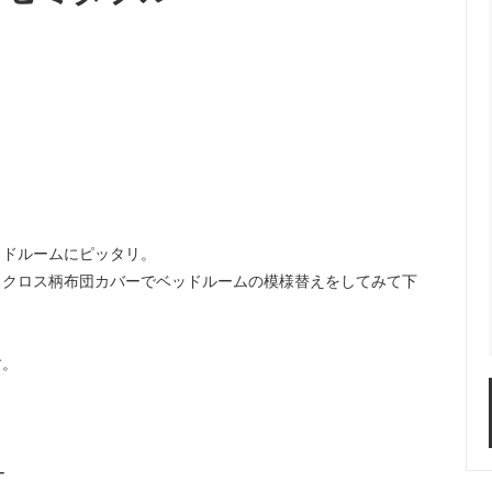
。
ッドルームにピッタリ。
。クロス柄布団カバーでベッドルームの模様替えをしてみて下
す。
ー