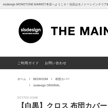
UA-100678391-1
sisdesign MONOTONE MARKET本店へようこそ！当店はモノトーン
MASK
sisdesign ORIGINAL
HELLO！(sisdesign MONOTONE
BATH /
Meraki
商品確
MARKET にようこそ）
KITCHEN
HOUSE
STATIONERY
ご利用ガイド
お問い合わせ
ホーム
BEDROOM
布団カバー
sisdesign ORIGINAL
DC1703-0348
【白黒】クロス 布団カバー