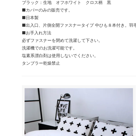
ブラック：生地 オフホワイト クロス柄 黒
■カバーのみの販売です。
■日本製
■出入口、片側全開ファスナータイプ 中ひも８本付き。羽
■お手入れ方法
必ずファスナーを閉めて洗濯して下さい。
洗濯機でのお洗濯可能です。
塩素系漂白剤は使用しないでください。
タンブラー乾燥禁止