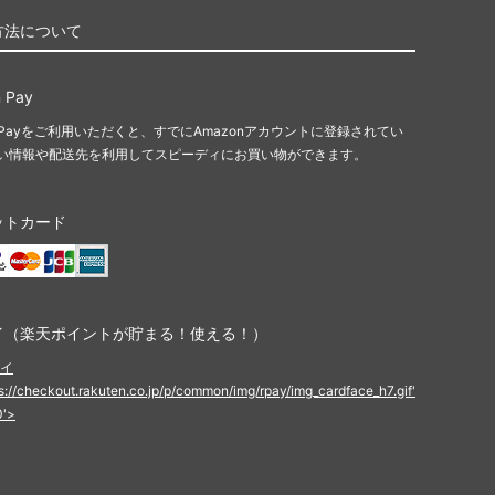
方法について
 Pay
n Payをご利用いただくと、すでにAmazonアカウントに登録されてい
い情報や配送先を利用してスピーディにお買い物ができます。
ットカード
イ（楽天ポイントが貯まる！使える！）
ps://checkout.rakuten.co.jp/p/common/img/rpay/img_cardface_h7.gif'
0'>