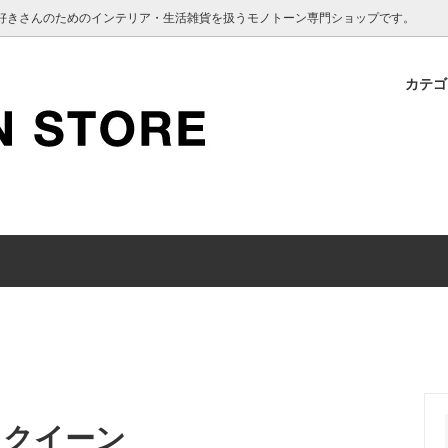
インテリア好きさんのためのインテリア・生活雑貨を扱うモノトーン専門ショップです。
カテ
 SANITARY
認のお願い
BEDROOM
Vakinme
クーポン使用について
 KEEPING
TOOTH BRUSH
 クイーン