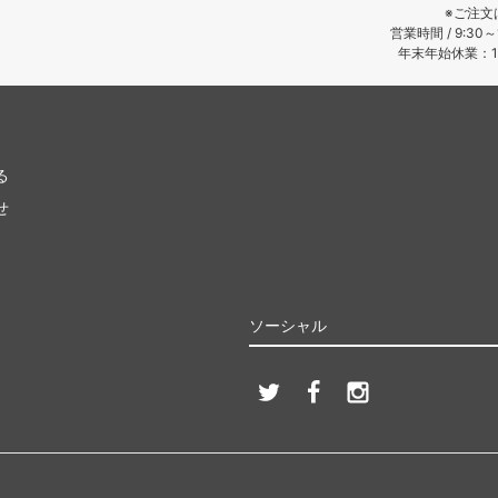
※ご注文
営業時間 / 9:30
年末年始休業：12
る
せ
ソーシャル