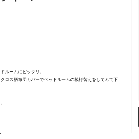
ッドルームにピッタリ。
。クロス柄布団カバーでベッドルームの模様替えをしてみて下
す。
ー