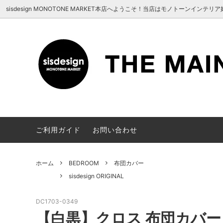
UA-100678391-1
sisdesign MONOTONE MARKET本店へようこそ！当店はモノトーン
MASK
sisdesign ORIGINAL
HELLO！(sisdesign MONOTONE
BATH /
Meraki
商品確
MARKET にようこそ）
KITCHEN
HOUSE
STATIONERY
ご利用ガイド
お問い合わせ
ホーム
BEDROOM
布団カバー
sisdesign ORIGINAL
DC1703-0349
【白黒】クロス 布団カバー