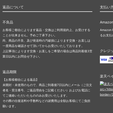
返品について
支払い
不良品
Amazon
お客様ご都合によります返品・交換はご利用規約上、お受けする
Amazo
ことが出来ません。予めご了承下さい。
るお支払
尚、商品の不良、及び発送時の汚破損によります交換・お直しは
一度商品を確認させて頂いてからお受けいたしております。
クレジ
上記事項によります交換・お直しをご希望の場合は商品到着後3営
業日以内にお問合せ下さい。
返品期限
楽天ペ
【お客様都合による返品】
未開封・未使用のもので、商品ご到着後7日以内にメール（ご注文
src='htt
者名・受注番号、ご返品理由をご記載ください）およびお電話に
border='
てご連絡いただいたもののみお受けいたします。
その際の往復送料や手数料などの諸費用は全額お客様にてご負担
願います。